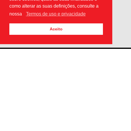
como alterar as suas definições, consulte a
nossa
Termos de uso e privacidade
Aceito
Beco da Junqueirinha, nº 1 Casal d'Anja
2430-627 Vieira de Leiria
Vieira de Leiria Portugal
geral@autorrc.pt
912 383 640